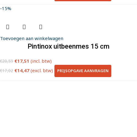
-15%
Toevoegen aan winkelwagen
Pintinox uitbeenmes 15 cm
€
17,51
(incl. btw)
€
20,59
€
14,47
(excl. btw)
PRIJSOPGAVE AANVRAGEN
€
17,02