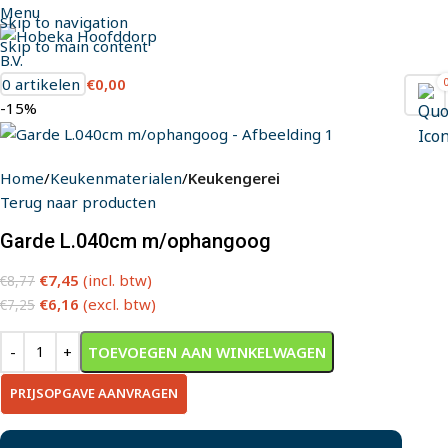
Menu
Skip to navigation
Skip to main content
0
artikelen
€
0,00
-15%
Home
Keukenmaterialen
Keukengerei
Terug naar producten
Garde L.040cm m/ophangoog
€
7,45
(incl. btw)
€
8,77
€
6,16
(excl. btw)
€
7,25
TOEVOEGEN AAN WINKELWAGEN
PRIJSOPGAVE AANVRAGEN