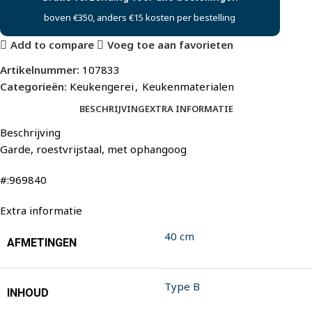
boven €350, anders €15 kosten per bestelling
Add to compare
Voeg toe aan favorieten
Artikelnummer:
107833
Categorieën:
Keukengerei
,
Keukenmaterialen
BESCHRIJVING
EXTRA INFORMATIE
Beschrijving
Garde, roestvrijstaal, met ophangoog
#:969840
Extra informatie
40 cm
AFMETINGEN
Type B
INHOUD