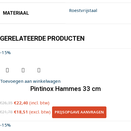
Roestvrijstaal
MATERIAAL
GERELATEERDE PRODUCTEN
-15%
Toevoegen aan winkelwagen
Pintinox Hammes 33 cm
€
22,40
(incl. btw)
€
26,35
€
18,51
(excl. btw)
PRIJSOPGAVE AANVRAGEN
€
21,78
-15%