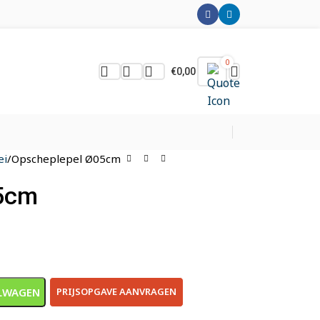
0
€
0,00
ei
Opscheplepel Ø05cm
5cm
LWAGEN
PRIJSOPGAVE AANVRAGEN