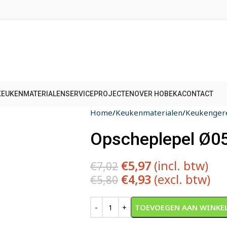
KEUKENMATERIALEN
SERVICE
PROJECTEN
OVER HOBEKA
CONTACT
Home
Keukenmaterialen
Keukenger
Opscheplepel Ø0
€
5,97
(incl. btw)
€
7,02
€
4,93
(excl. btw)
€
5,80
Alternative:
TOEVOEGEN AAN WINKE