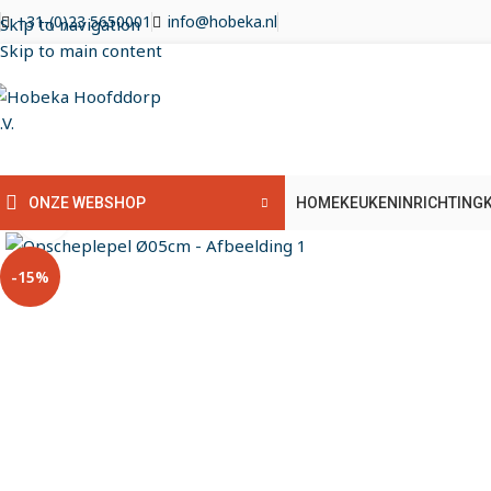
+31-(0)23 5650001
info@hobeka.nl
Skip to navigation
Skip to main content
HOME
KEUKENINRICHTING
ONZE WEBSHOP
Klik om te vergroten
-15%