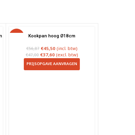
n
-20%
Kookpan hoog Ø18cm
€
45,50
(incl. btw)
€
56,87
€
37,60
(excl. btw)
€
47,00
PRIJSOPGAVE AANVRAGEN