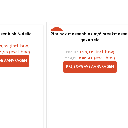
senblok 6-delig
Pintinox messenblok m/6 steakmesse
-15%
gekarteld
9,39
(incl. btw)
6,93
(excl. btw)
€
56,16
(incl. btw)
€
66,07
€
46,41
(excl. btw)
€
54,60
VE AANVRAGEN
PRIJSOPGAVE AANVRAGEN