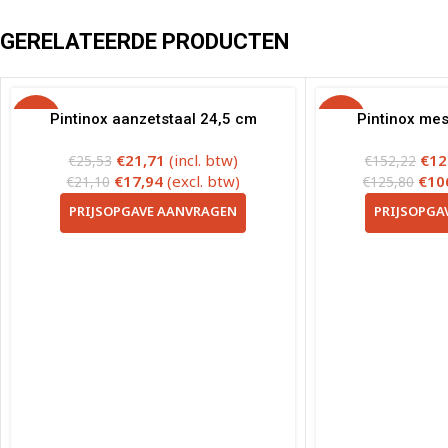
GERELATEERDE PRODUCTEN
-15%
Pintinox aanzetstaal 24,5 cm
-15%
Pintinox mes
€
21,71
(incl. btw)
€
12
€
25,53
€
152,22
€
17,94
(excl. btw)
€
10
€
21,10
€
125,80
PRIJSOPGAVE AANVRAGEN
PRIJSOPGA