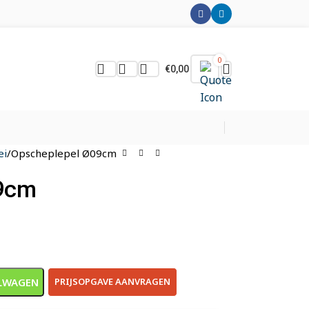
0
€
0,00
ei
Opscheplepel Ø09cm
9cm
LWAGEN
PRIJSOPGAVE AANVRAGEN