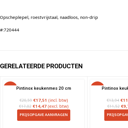
Opscheplepel, roestvrijstaal, naadloos, non-drip
#:720444
GERELATEERDE PRODUCTEN
-15%
Pintinox keukenmes 20 cm
-15%
Pintinox ke
€
17,51
(incl. btw)
€
11
€
20,59
€
13,94
€
14,47
(excl. btw)
€
9,
€
17,02
€
11,52
PRIJSOPGAVE AANVRAGEN
PRIJSOPGA