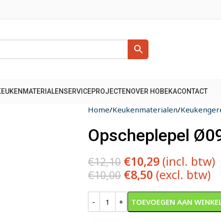
KEUKENMATERIALEN
SERVICE
PROJECTEN
OVER HOBEKA
CONTACT
Home
Keukenmaterialen
Keukenger
Opscheplepel Ø0
€
10,29
(incl. btw)
€
12,10
€
8,50
(excl. btw)
€
10,00
Alternative:
TOEVOEGEN AAN WINKE