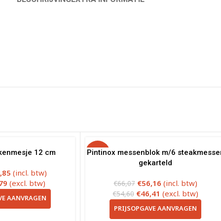
ukenmesje 12 cm
Pintinox messenblok m/6 steakmesse
-15%
gekarteld
,85
(incl. btw)
79
(excl. btw)
€
56,16
(incl. btw)
€
66,07
€
46,41
(excl. btw)
€
54,60
VE AANVRAGEN
PRIJSOPGAVE AANVRAGEN