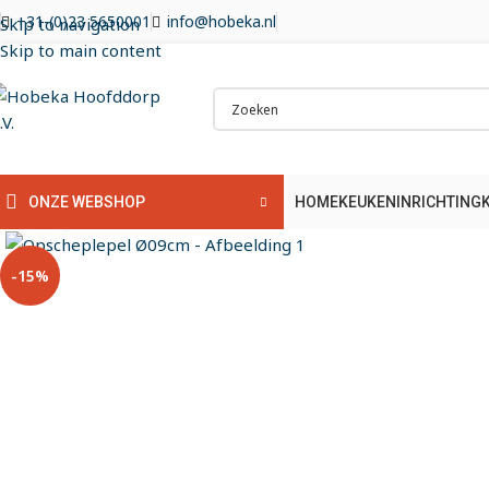
+31-(0)23 5650001
info@hobeka.nl
Skip to navigation
Skip to main content
HOME
KEUKENINRICHTING
ONZE WEBSHOP
Klik om te vergroten
-15%