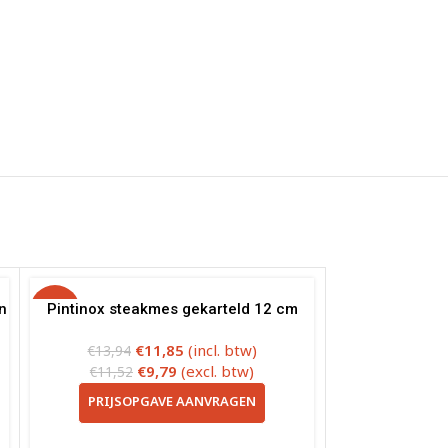
n
-15%
Pintinox steakmes gekarteld 12 cm
€
11,85
(incl. btw)
€
13,94
€
9,79
(excl. btw)
€
11,52
PRIJSOPGAVE AANVRAGEN