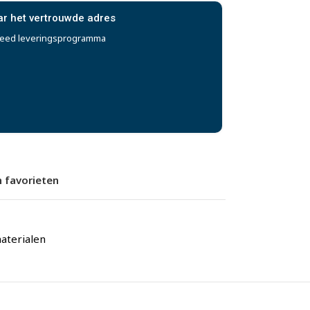
ar het vertrouwde adres
reed leveringsprogramma
 favorieten
terialen