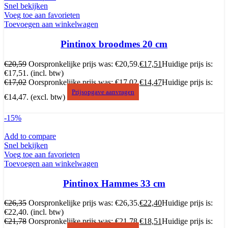
Snel bekijken
Voeg toe aan favorieten
Toevoegen aan winkelwagen
Pintinox broodmes 20 cm
€
20,59
Oorspronkelijke prijs was: €20,59.
€
17,51
Huidige prijs is:
€17,51.
(incl. btw)
€
17,02
Oorspronkelijke prijs was: €17,02.
€
14,47
Huidige prijs is:
Prijsopgave aanvragen
€14,47.
(excl. btw)
-15%
Add to compare
Snel bekijken
Voeg toe aan favorieten
Toevoegen aan winkelwagen
Pintinox Hammes 33 cm
€
26,35
Oorspronkelijke prijs was: €26,35.
€
22,40
Huidige prijs is:
€22,40.
(incl. btw)
€
21,78
Oorspronkelijke prijs was: €21,78.
€
18,51
Huidige prijs is: