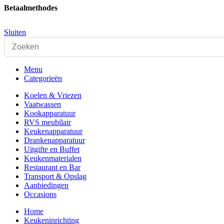
Betaalmethodes
Sluiten
Menu
Categorieën
Koelen & Vriezen
Vaatwassen
Kookapparatuur
RVS meubilair
Keukenapparatuur
Drankenapparatuur
Uitgifte en Buffet
Keukenmaterialen
Restaurant en Bar
Transport & Opslag
Aanbiedingen
Occasions
Home
Keukeninrichting