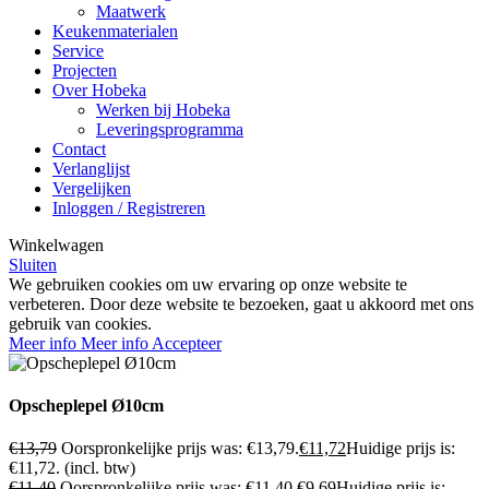
Maatwerk
Keukenmaterialen
Service
Projecten
Over Hobeka
Werken bij Hobeka
Leveringsprogramma
Contact
Verlanglijst
Vergelijken
Inloggen / Registreren
Winkelwagen
Sluiten
We gebruiken cookies om uw ervaring op onze website te
verbeteren. Door deze website te bezoeken, gaat u akkoord met ons
gebruik van cookies.
Meer info
Meer info
Accepteer
Opscheplepel Ø10cm
€
13,79
Oorspronkelijke prijs was: €13,79.
€
11,72
Huidige prijs is:
€11,72.
(incl. btw)
€
11,40
Oorspronkelijke prijs was: €11,40.
€
9,69
Huidige prijs is: