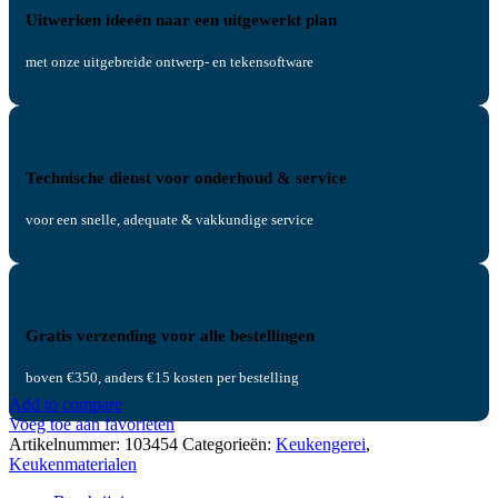
Uitwerken ideeën naar een uitgewerkt plan
met onze uitgebreide ontwerp- en tekensoftware
Technische dienst voor onderhoud & service
voor een snelle, adequate & vakkundige service
Gratis verzending voor alle bestellingen
boven €350, anders €15 kosten per bestelling
Add to compare
Voeg toe aan favorieten
Artikelnummer:
103454
Categorieën:
Keukengerei
,
Keukenmaterialen