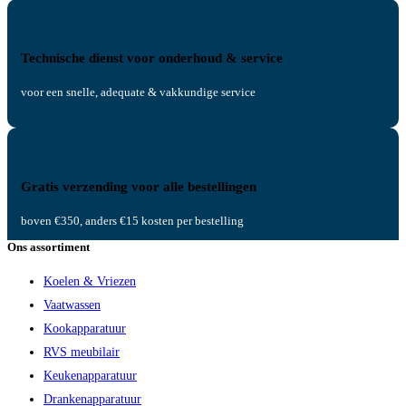
Technische dienst voor onderhoud & service
voor een snelle, adequate & vakkundige service
Gratis verzending voor alle bestellingen
boven €350, anders €15 kosten per bestelling
Ons assortiment
Koelen & Vriezen
Vaatwassen
Kookapparatuur
RVS meubilair
Keukenapparatuur
Drankenapparatuur