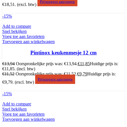
Prijsopgave aanvragen
€18,51.
(excl. btw)
-15%
Add to compare
Snel bekijken
Voeg toe aan favorieten
Toevoegen aan winkelwagen
Pintinox keukenmesje 12 cm
€
13,94
Oorspronkelijke prijs was: €13,94.
€
11,85
Huidige prijs is:
€11,85.
(incl. btw)
€
11,52
Oorspronkelijke prijs was: €11,52.
€
9,79
Huidige prijs is:
Prijsopgave aanvragen
€9,79.
(excl. btw)
-15%
Add to compare
Snel bekijken
Voeg toe aan favorieten
Toevoegen aan winkelwagen