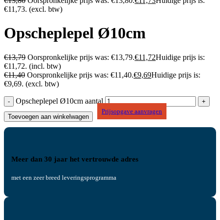
€
13,80
Oorspronkelijke prijs was: €13,80.
€
11,73
Huidige prijs is:
€11,73.
(excl. btw)
Opscheplepel Ø10cm
€
13,79
Oorspronkelijke prijs was: €13,79.
€
11,72
Huidige prijs is:
€11,72.
(incl. btw)
€
11,40
Oorspronkelijke prijs was: €11,40.
€
9,69
Huidige prijs is:
€9,69.
(excl. btw)
Opscheplepel Ø10cm aantal
Prijsopgave aanvragen
Toevoegen aan winkelwagen
Meer dan 30 jaar het vertrouwde adres
met een zeer breed leveringsprogramma