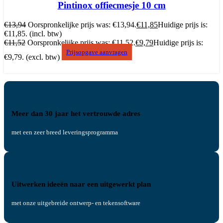
Pintinox offiecmesje 10 cm
€
13,94
Oorspronkelijke prijs was: €13,94.
€
11,85
Huidige prijs is:
€11,85.
(incl. btw)
€
11,52
Oorspronkelijke prijs was: €11,52.
€
9,79
Huidige prijs is:
Prijsopgave aanvragen
€9,79.
(excl. btw)
Meer dan 30 jaar het vertrouwde adres
met een zeer breed leveringsprogramma
Uitwerken ideeën naar een uitgewerkt plan
met onze uitgebreide ontwerp- en tekensoftware