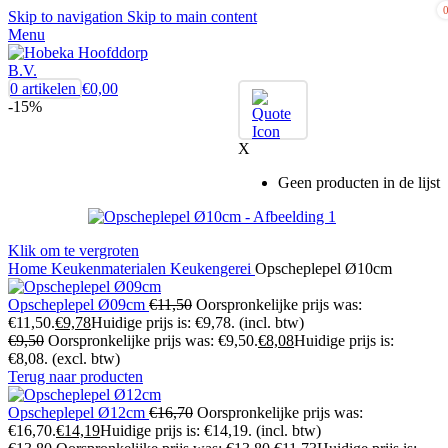
Skip to navigation
Skip to main content
Menu
0
artikelen
€
0,00
-15%
X
Geen producten in de lijst
Klik om te vergroten
Home
Keukenmaterialen
Keukengerei
Opscheplepel Ø10cm
Opscheplepel Ø09cm
€
11,50
Oorspronkelijke prijs was:
€11,50.
€
9,78
Huidige prijs is: €9,78.
(incl. btw)
€
9,50
Oorspronkelijke prijs was: €9,50.
€
8,08
Huidige prijs is:
€8,08.
(excl. btw)
Terug naar producten
Opscheplepel Ø12cm
€
16,70
Oorspronkelijke prijs was:
€16,70.
€
14,19
Huidige prijs is: €14,19.
(incl. btw)